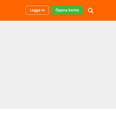
Logga in
Öppna konto