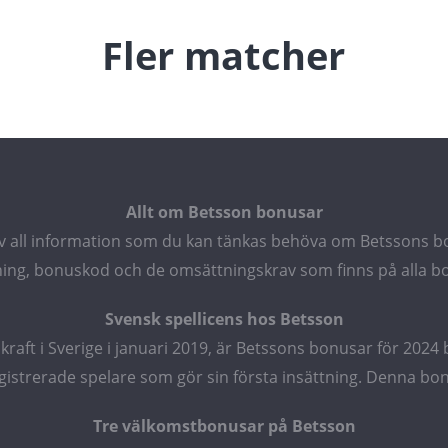
Fler matcher
Allt om Betsson bonusar
v all information som du kan tänkas behöva om Betssons b
ning, bonuskod och de omsättningskrav som finns på alla b
Svensk spellicens hos Betsson
i kraft i Sverige i januari 2019, är Betssons bonusar för 2
registrerade spelare som gör sin första insättning. Denna bon
Tre välkomstbonusar på Betsson