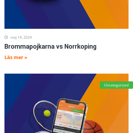
maj 14, 2024
Brommapojkarna vs Norrkoping
Läs mer »
Uncategorized