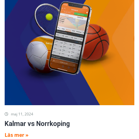
maj 11, 2024
Kalmar vs Norrkoping
Läs mer »