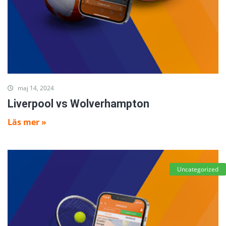
maj 14, 2024
Liverpool vs Wolverhampton
Läs mer »
Uncategorized