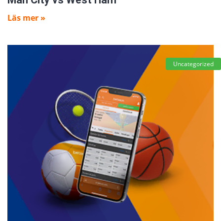
Läs mer »
Uncategorized