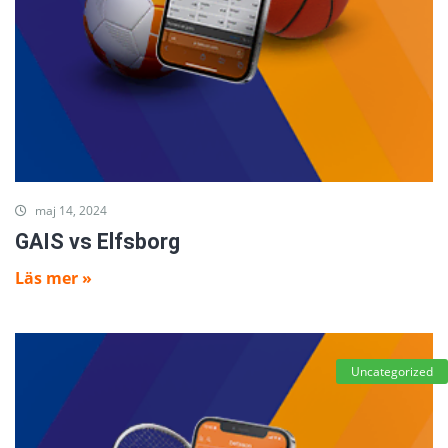
maj 14, 2024
GAIS vs Elfsborg
Läs mer »
Uncategorized