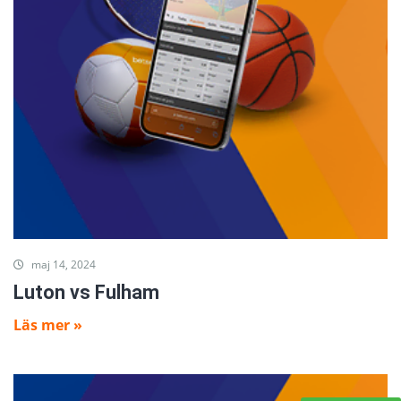
maj 14, 2024
Luton vs Fulham
Läs mer »