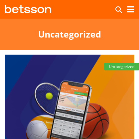
Uncategorized
Uncategorized