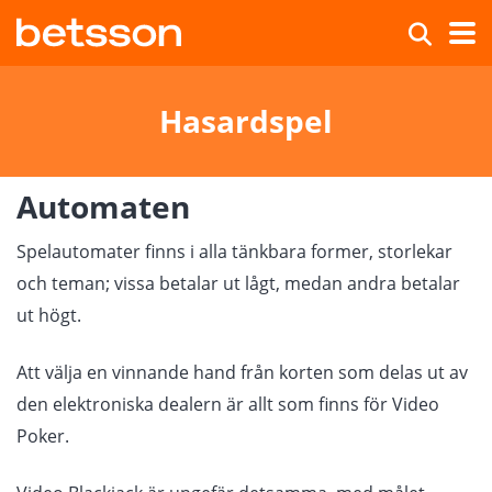
Hasardspel
Automaten
Spelautomater finns i alla tänkbara former, storlekar
och teman; vissa betalar ut lågt, medan andra betalar
ut högt.
Att välja en vinnande hand från korten som delas ut av
den elektroniska dealern är allt som finns för Video
Poker.