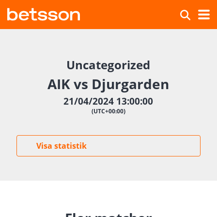
Uncategorized
AIK vs Djurgarden
21/04/2024 13:00:00
(UTC+00:00)
Visa statistik