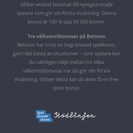
tillåter endast bonusar till nyregistrerade
spelare som gör sin första insättning. Denna
bonus är 100 % upp till 500 kronor.
Tre välkomstbonusar på Betsson
Betsson har trots en begränsand spellicens,
gjort det bästa av situationen – som spelare kan
du nämligen välja mellan tre olika
välkomstbonusar när du gör din första
insättning. Utöver detta kan du även få en free
spins bonus.