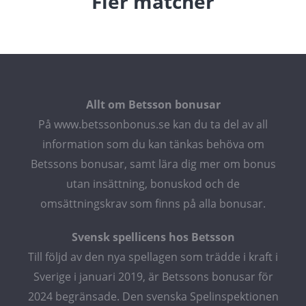
Fler matcher
Allt om Betsson bonusar
På www.betssonbonus.se kan du ta del av all
information som du kan tänkas behöva om
Betssons bonusar, samt lära dig mer om bonus
utan insättning, bonuskod och de
omsättningskrav som finns på alla bonusar.
Svensk spellicens hos Betsson
Till följd av den nya spellagen som trädde i kraft i
Sverige i januari 2019, är Betssons bonusar för
2024 begränsade. Den svenska Spelinspektionen