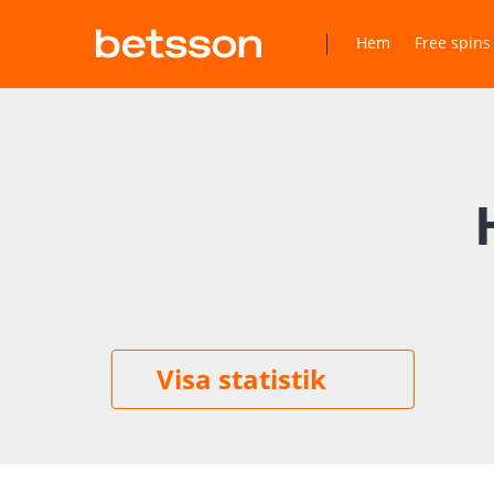
Hem
Free spins
Visa statistik