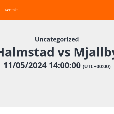
Kontakt
Uncategorized
Halmstad vs Mjallb
11/05/2024 14:00:00
(UTC+00:00)