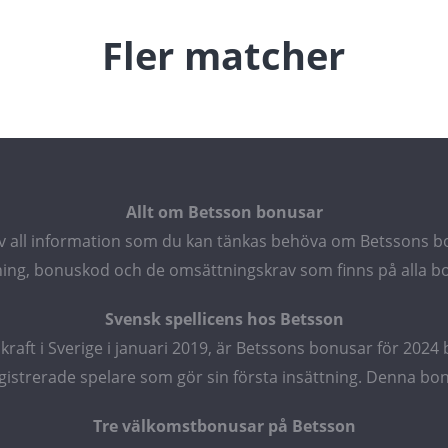
Fler matcher
Allt om Betsson bonusar
v all information som du kan tänkas behöva om Betssons b
ning, bonuskod och de omsättningskrav som finns på alla b
Svensk spellicens hos Betsson
i kraft i Sverige i januari 2019, är Betssons bonusar för 2
registrerade spelare som gör sin första insättning. Denna bon
Tre välkomstbonusar på Betsson