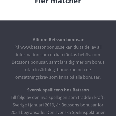
Fler matcher
Allt om Betsson bonusar
På www.betssonbonus.se kan du ta del av all
information som du kan tänkas behöva om
Betssons bonusar, samt lära dig mer om bonus
utan insättning, bonuskod och de
omsättningskrav som finns på alla bonusar.
Svensk spellicens hos Betsson
Till följd av den nya spellagen som trädde i kraft i
Sverige i januari 2019, är Betssons bonusar för
2024 begränsade. Den svenska Spelinspektionen