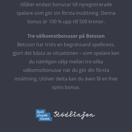
tillåter endast bonusar till nyregistrerade
spelare som gör sin första insättning. Denna
bonus är 100 % upp till 500 kronor.
Tre välkomstbonusar på Betsson
Betsson har trots en begränsand spellicens,
gjort det bästa av situationen – som spelare kan
du nämligen välja mellan tre olika
välkomstbonusar när du gör din första
insättning. Utöver detta kan du även få en free
spins bonus.